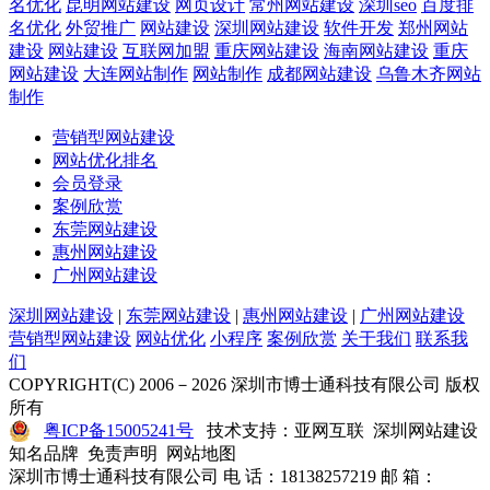
名优化
昆明网站建设
网页设计
常州网站建设
深圳seo
百度排
名优化
外贸推广
网站建设
深圳网站建设
软件开发
郑州网站
建设
网站建设
互联网加盟
重庆网站建设
海南网站建设
重庆
网站建设
大连网站制作
网站制作
成都网站建设
乌鲁木齐网站
制作
营销型网站建设
网站优化排名
会员登录
案例欣赏
东莞网站建设
惠州网站建设
广州网站建设
深圳网站建设
|
东莞网站建设
|
惠州网站建设
|
广州网站建设
营销型网站建设
网站优化
小程序
案例欣赏
关于我们
联系我
们
COPYRIGHT(C) 2006－2026 深圳市博士通科技有限公司 版权
所有
粤ICP备15005241号
技术支持：亚网互联 深圳网站建设
知名品牌 免责声明 网站地图
深圳市博士通科技有限公司 电 话：18138257219 邮 箱：